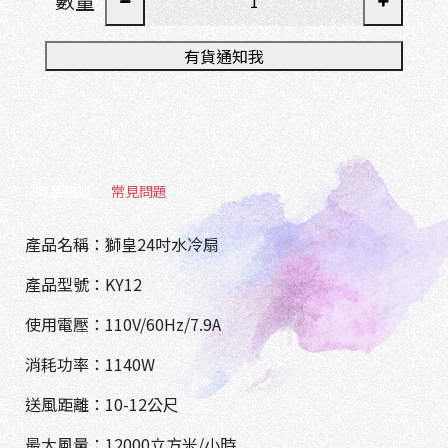
數量
有貨通知我
商品描述
常見問題
產品名稱：獅皇24吋水冷扇
產品型號：KY12
C
使用電壓：110V/60Hz/7.9A
o
p
y
消耗功率：1140W
r
i
送風距離：10-12公尺
g
h
最大風量：12000立方米/小時
t