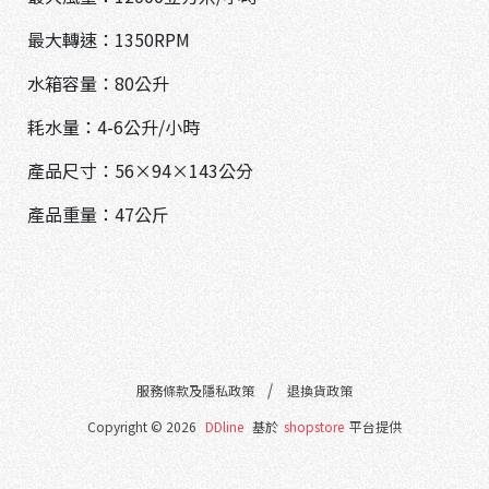
©
2
最大轉速：1350RPM
0
2
水箱容量：80公升
6
D
D
耗水量：4-6公升/小時
l
i
產品尺寸：56×94×143公分
n
e
產品重量：47公斤
基
於
s
h
o
p
s
t
o
r
服務條款及隱私政策
退換貨政策
e
平
Copyright ©
2026
DDline
基於
shopstore
平台提供
台
提
供