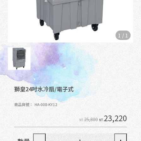
1
/
1
獅皇24吋水冷扇/電子式
商品貨號：
HA-008-KY12
23,220
25,800
NT.
NT.